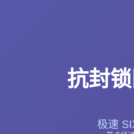
抗封锁网
极速 S