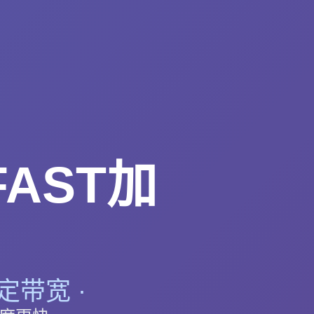
AST加
定带宽 ·